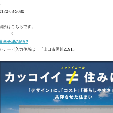
↓
0120-68-3080
場所はこちらです。
?
見学会場のMAP
カナービ入力住所は→『山口市黒川2191』