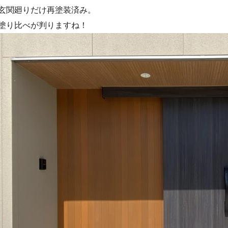
玄関廻りだけ再塗装済み。
塗り比べが判りますね！