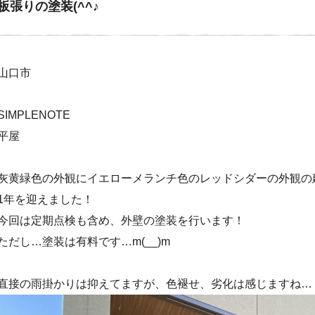
板張りの塗装(^^♪
山口市
SIMPLENOTE
平屋
灰黄緑色の外観にイエローメランチ色のレッドシダーの外観の
1年を迎えました！
今回は定期点検も含め、外壁の塗装を行います！
ただし…塗装は有料です…m(__)m
直接の雨掛かりは抑えてますが、色褪せ、劣化は感じますね…