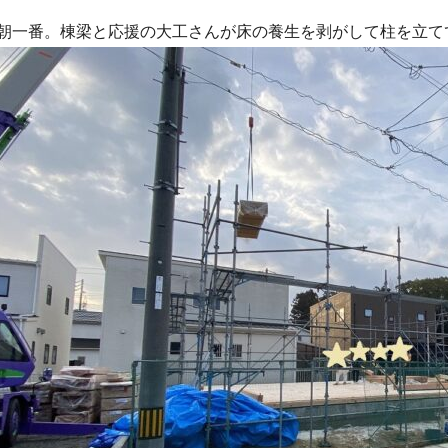
朝一番。棟梁と応援の大工さんが床の養生を剥がして柱を立て