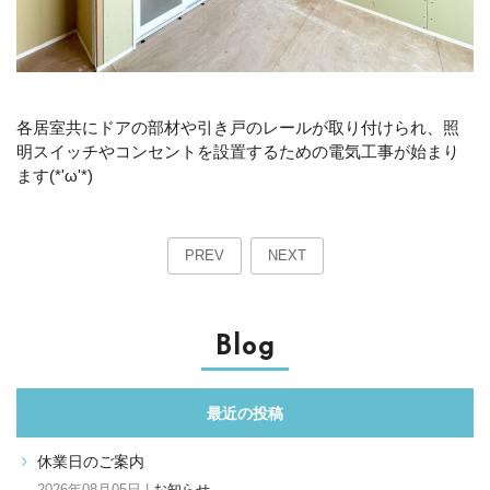
各居室共にドアの部材や引き戸のレールが取り付けられ、照
明スイッチやコンセントを設置するための電気工事が始まり
ます(*'ω'*)
PREV
NEXT
Blog
最近の投稿
休業日のご案内
2026年08月05日 |
お知らせ