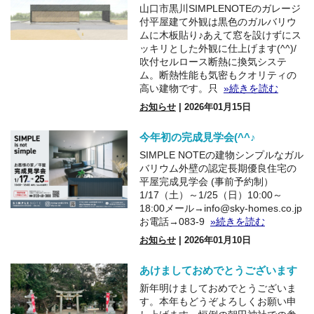
山口市黒川SIMPLENOTEのガレージ
付平屋建て外観は黒色のガルバリウ
ムに木板貼り♪あえて窓を設けずにス
ッキリとした外観に仕上げます(^^)/
吹付セルロース断熱に換気システ
ム。断熱性能も気密もクオリティの
高い建物です。只
»続きを読む
お知らせ
| 2026年01月15日
今年初の完成見学会(^^♪
SIMPLE NOTEの建物シンプルなガル
バリウム外壁の認定長期優良住宅の
平屋完成見学会 (事前予約制）
1/17（土）～1/25（日）10:00～
18:00メール→info@sky-homes.co.jp
お電話→083-9
»続きを読む
お知らせ
| 2026年01月10日
あけましておめでとうございます
新年明けましておめでとうございま
す。本年もどうぞよろしくお願い申