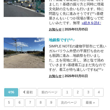
ました！基礎の掘り方と同時に埋蔵
文化財の立ち合いも行います。特に
問題なく先に進みそうです(^^♪基礎
屋さんもいくつか現場が重なって忙
しいみたです。無理
»続きを読む
お知らせ
| 2026年03月05日
地鎮祭です(^^♪
SIMPLE NOTEの建物宇部市にて黒い
ガルバリウム外壁の平屋打ち合わせ
も順調に進み…地鎮祭を行いまし
た。土を現地に戻し、酒と塩で清め
ていきます♪基礎着工はまだ先なので
すが、着工が待ち遠しいですね(^^♪
お知らせ
| 2026年03月01日
4/96
最初
前のページ
1
2
3
4
5
6
7
8
9
次のページ
最後 »