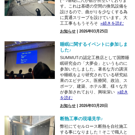
(^^♪基礎に穴が数か所空いておりま
す。これは基礎の空間の換気設備を
設けるので、曲がりを少なくする為
に貫通スリーブを設けています。大
工工事ももうそろそ
»続きを読む
お知らせ
| 2026年03月25日
睡眠に関するイベントに参加しま
した♪
SUMMUTの認定工務店として国際睡
眠研究会の「大夢会」というものに
参加いたしました。著名な方の講演
や睡眠をより研究されている研究結
果のエビデンス。医療関、政治、ス
ポーツ、建築、ホテル業、様々な方
が参加されており、興味深い
»続き
を読む
お知らせ
| 2026年03月20日
断熱工事の現場見学♪
弊社にてセルロース断熱を自社施工
する事になりました！そこで職人と