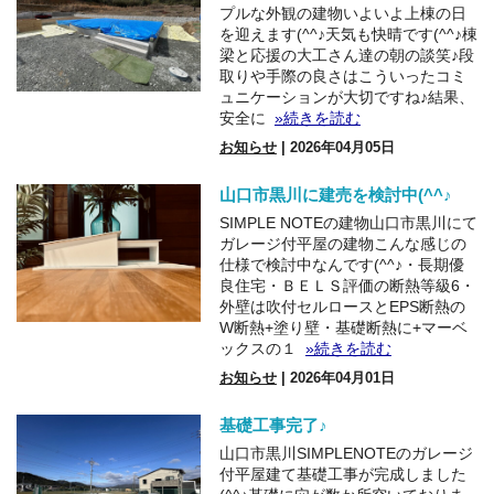
プルな外観の建物いよいよ上棟の日
を迎えます(^^♪天気も快晴です(^^♪棟
梁と応援の大工さん達の朝の談笑♪段
取りや手際の良さはこういったコミ
ュニケーションが大切ですね♪結果、
安全に
»続きを読む
お知らせ
| 2026年04月05日
山口市黒川に建売を検討中(^^♪
SIMPLE NOTEの建物山口市黒川にて
ガレージ付平屋の建物こんな感じの
仕様で検討中なんです(^^♪・長期優
良住宅・ＢＥＬＳ評価の断熱等級6・
外壁は吹付セルロースとEPS断熱の
W断熱+塗り壁・基礎断熱に+マーベ
ックスの１
»続きを読む
お知らせ
| 2026年04月01日
基礎工事完了♪
山口市黒川SIMPLENOTEのガレージ
付平屋建て基礎工事が完成しました