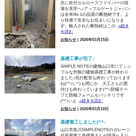
共に吹付セルロースファイバーの現
場を見学へ♪アップルゲートジャパン
は全米No.1の品質の断熱材です。よ
り快適で安全なお住まいになりま
す。輸入された断熱材はこの
»続き
を読む
お知らせ
| 2026年03月15日
基礎工事が完了♪
SIMPLE NOTEの建物山口市にてシン
プルな外観の建物基礎工事が終わり
ました♪先行配管も終わっております
ね(^^♪いつも間にか…大工さんの墨
付けも終わっています(^^♪防蟻テー
プと防蟻フォームもバッチリです
(^^♪いよ
»続きを読む
お知らせ
| 2026年03月10日
基礎着工しました(^^♪
山口市黒川SIMPLENOTEのガレージ
付平屋建て基礎屋さんが現場へ入り