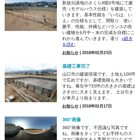
新規分譲地のさくら9期3号地にて建
売（モデルハウス仕様）を建築して
いきます。基本性能を『いろは、い
え』の仕様をとして、間取り、使い
勝手、性能、外構などバランスの良
い建物を6月中～末の完成を目標にこ
れから進んでいきます。遣り
»続き
を読む
お知らせ
| 2018年02月23日
基礎工事完了
山口市の建築現場です。土地も100坪
で広めですが、基礎面積も大きいで
すね。養生中?33坪の大きさの基礎は
さすがに大きく見えます。 土台引き
が来月より始まります。
お知らせ
| 2018年02月17日
360°画像
360°画像です。不思議な写真です
ね。画像をタップしてお手持ちのス
マホに保存すると専用アプリなどで