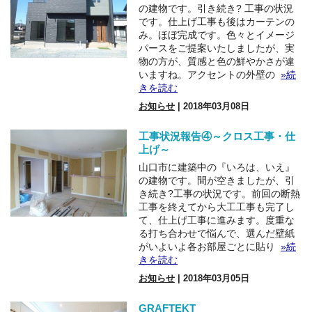
の建物です。引き続き? 工事の状況
です。仕上げ工事も後はカーテンの
み。ほぼ完成です。色々とイメージ
パースをご提案いたしましたが、実
物の方が、質感と色の鮮やかさが違
いますね。アクセントの外壁の
»続
きを読む
お知らせ
| 2018年03月08日
工事状況報告④～クロス工事・仕
上げ～
山口市に建築中の『いろは、いえ』
の建物です。間が空きましたが、引
き続き?工事の状況です。前回の断熱
工事を終えてから大工工事も完了し
て、仕上げ工事に進みます。度重な
る打ち合わせで悩んで、選んだ壁紙
がいよいよ各お部屋ごとに貼り
»続
きを読む
お知らせ
| 2018年03月05日
GRAFTEKT