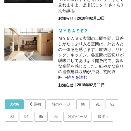
見れますよ。是非試しを！ さくら9
期分譲地
お知らせ
| 2018年02月13日
ＭＹＢＡＳＥ?
ＭＹＢＡＳＥ玄関の土間空間。日差
しがたっぷり入る空間は、外と内と
の一体感を感じます。吹抜け、リビ
ング、キッチン、各空間の区切りが
曖昧にしてありより開放的で、贅沢
な空間を感じました。細やかな造り
の造作建具収納が戸袋、玄関収
納
»続きを読む
お知らせ
| 2018年02月11日
95/96
最初
前のページ
90
91
92
93
94
95
96
次のページ
最後 »